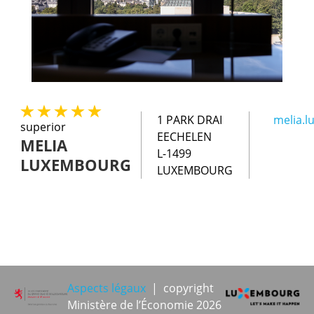
1 PARK DRAI
melia.
superior
EECHELEN
MELIA
L-1499
LUXEMBOURG
LUXEMBOURG
Aspects légaux
| copyright
Ministère de l’Économie 2026